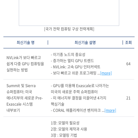
[국가 전략 컴퓨팅 구상 전략계획]
최신기술 명
최신기술 설명
조회
- 이기종 노드의 중요성

NVLink가 보다 빠르고 
- 증가하는 멀티 GPU 트렌드

쉽게 다중 GPU 컴퓨팅을 
64
- NVLink: 고속 GPU 인터커넥트

실현하는 방법
- 보다 빠르고 쉬운 프로그래밍 ...
[more]
Summit 및 Sierra 
- GPU를 이용해 Exascale로 나아가는 
슈퍼컴퓨터: 미국 
미국의 새로운 주력 슈퍼컴퓨터

에너지부의 새로운 Pre-
- 미 에너지부 결정을 이끌어낸 4가지 
21
Exascale 시스템 
핵심기술

내부보기
- CORAL 애플리케이션 벤치마크 ...
[more]
1장: 모델의 필요성

2장: 모델의 제작과 사용

3장 : 모델링 기법
