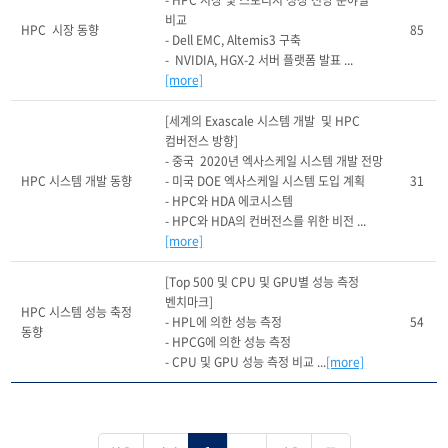
- HPC 시장 및 스토리지 성장 전망 분야별 
비교

HPC  시장 동향
85
- Dell EMC, Altemis3 구축

-  NVIDIA, HGX-2 서버 플랫폼 발표 ...
[more]
[세계의 Exascale 시스템 개발  및 HPC 
컴버전스 방향]

- 중국  2020년 엑사스케일 시스템 개발 전망

HPC 시스템 개발 동향
- 미국 DOE 엑사스케일 시스템 도입 계획

31
- HPC와 HDA 에코시스템

- HPC와 HDA의 컨버전스를 위한 비전 ...
[more]
[Top 500 및 CPU 및 GPU별 성능 측정 
벤치마크]

HPC 시스템 성능 축정 
- HPL에 의한 성능 측정

54
동향
- HPCG에 의한 성능 측정

- CPU 및 GPU 성능 측정 비교 ...
[more]