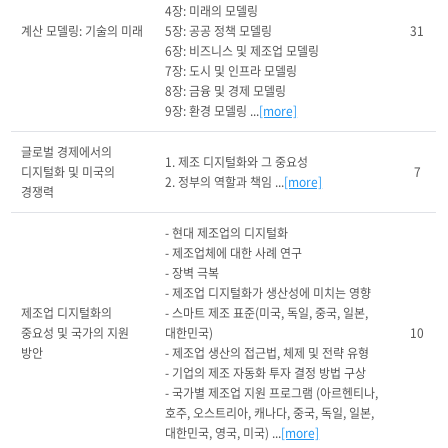
4장: 미래의 모델링

계산 모델링: 기술의 미래
5장: 공공 정책 모델링

31
6장: 비즈니스 및 제조업 모델링

7장: 도시 및 인프라 모델링

8장: 금융 및 경제 모델링

9장: 환경 모델링 ...
[more]
글로벌 경제에서의 
1. 제조 디지털화와 그 중요성

디지털화 및 미국의 
7
2. 정부의 역할과 책임 ...
[more]
경쟁력
- 현대 제조업의 디지털화

- 제조업체에 대한 사례 연구

- 장벽 극복

- 제조업 디지털화가 생산성에 미치는 영향

제조업 디지털화의 
- 스마트 제조 표준(미국, 독일, 중국, 일본, 
중요성 및 국가의 지원 
대한민국)

10
방안
- 제조업 생산의 접근법, 체제 및 전략 유형

- 기업의 제조 자동화 투자 결정 방법 구상

- 국가별 제조업 지원 프로그램 (아르헨티나, 
호주, 오스트리아, 캐나다, 중국, 독일, 일본, 
대한민국, 영국, 미국) ...
[more]