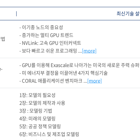
최신기술 설
- 이기종 노드의 중요성

- 증가하는 멀티 GPU 트렌드

방법
- NVLink: 고속 GPU 인터커넥트

- 보다 빠르고 쉬운 프로그래밍 ...
[more]
- GPU를 이용해 Exascale로 나아가는 미국의 새로운 주력 슈
-
- 미 에너지부 결정을 이끌어낸 4가지 핵심기술

- CORAL 애플리케이션 벤치마크 ...
[more]
1장: 모델의 필요성

2장: 모델의 제작과 사용

3장 : 모델링 기법

4장: 미래의 모델링

5장: 공공 정책 모델링

6장: 비즈니스 및 제조업 모델링
