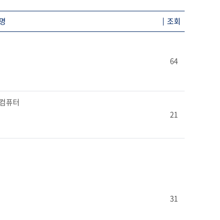
명
조회
64
퍼컴퓨터

21
31