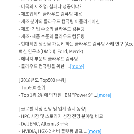
- 미국의 제조업: 실패냐 성공이냐?

- 제조업체의 클라우드 컴퓨팅 채용

- 제조 분야의 클라우드 컴퓨팅 어플리케이션

- 제조·기업 수준의 클라우드 컴퓨팅

- 제조·제품 수준의 클라우드 컴퓨팅

- 현대적인 생산을 가능케 하는 클라우드 컴퓨팅 사례 연구 (Accuride
혁신 연구소(DMDII), Ford, Merck)

- 에너지 부문의 클라우드 컴퓨팅

- 클라우드 컴퓨팅을 위한  ...
[more]
[ 2018년도 Top500 순위]

- Top500 순위 

- Top 1위 2위에 탑재된  IBM "Power 9" ...
[more]
[ 글로벌 시장 전망 및 업계 출시 동향]

- HPC 시장 및 스토리지 성장 전망 분야별 비교

- Dell EMC, Altemis3 구축

-  NVIDIA, HGX-2 서버 플랫폼 발표 ...
[more]