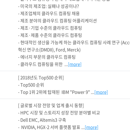
- 미국의 제조업: 실패냐 성공이냐?

- 제조업체의 클라우드 컴퓨팅 채용

- 제조 분야의 클라우드 컴퓨팅 어플리케이션

- 제조·기업 수준의 클라우드 컴퓨팅

- 제조·제품 수준의 클라우드 컴퓨팅

- 현대적인 생산을 가능케 하는 클라우드 컴퓨팅 사례 연구 (Accuride
혁신 연구소(DMDII), Ford, Merck)

- 에너지 부문의 클라우드 컴퓨팅

- 클라우드 컴퓨팅을 위한  ...
[more]
[ 2018년도 Top500 순위]

- Top500 순위 

- Top 1위 2위에 탑재된  IBM "Power 9" ...
[more]
[ 글로벌 시장 전망 및 업계 출시 동향]

- HPC 시장 및 스토리지 성장 전망 분야별 비교

- Dell EMC, Altemis3 구축

-  NVIDIA, HGX-2 서버 플랫폼 발표 ...
[more]