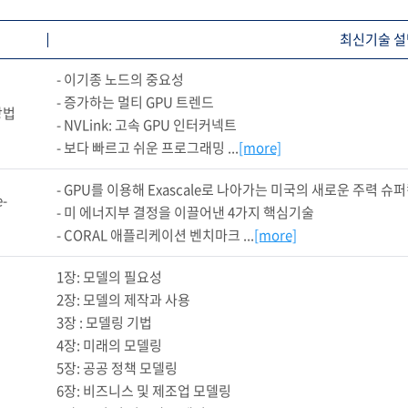
최신기술 설
- 이기종 노드의 중요성

- 증가하는 멀티 GPU 트렌드

방법
- NVLink: 고속 GPU 인터커넥트

- 보다 빠르고 쉬운 프로그래밍 ...
[more]
- GPU를 이용해 Exascale로 나아가는 미국의 새로운 주력 슈
-
- 미 에너지부 결정을 이끌어낸 4가지 핵심기술

- CORAL 애플리케이션 벤치마크 ...
[more]
1장: 모델의 필요성

2장: 모델의 제작과 사용

3장 : 모델링 기법

4장: 미래의 모델링

5장: 공공 정책 모델링

6장: 비즈니스 및 제조업 모델링
