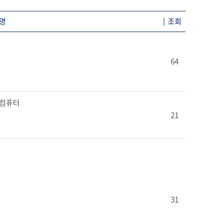
명
조회
64
퍼컴퓨터

21
31