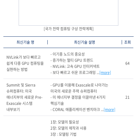
[국가 전략 컴퓨팅 구상 전략계획]
최신기술 명
최신기술 설명
조회
- 이기종 노드의 중요성

NVLink가 보다 빠르고 
- 증가하는 멀티 GPU 트렌드

쉽게 다중 GPU 컴퓨팅을 
64
- NVLink: 고속 GPU 인터커넥트

실현하는 방법
- 보다 빠르고 쉬운 프로그래밍 ...
[more]
Summit 및 Sierra 
- GPU를 이용해 Exascale로 나아가는 
슈퍼컴퓨터: 미국 
미국의 새로운 주력 슈퍼컴퓨터

에너지부의 새로운 Pre-
- 미 에너지부 결정을 이끌어낸 4가지 
21
Exascale 시스템 
핵심기술

내부보기
- CORAL 애플리케이션 벤치마크 ...
[more]
1장: 모델의 필요성

2장: 모델의 제작과 사용

3장 : 모델링 기법
