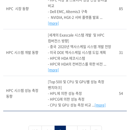
- HPC 시장 및 스토리지 성장 전망 분야별 
비교

HPC  시장 동향
85
- Dell EMC, Altemis3 구축

-  NVIDIA, HGX-2 서버 플랫폼 발표 ...
[more]
[세계의 Exascale 시스템 개발  및 HPC 
컴버전스 방향]

- 중국  2020년 엑사스케일 시스템 개발 전망

HPC 시스템 개발 동향
- 미국 DOE 엑사스케일 시스템 도입 계획

31
- HPC와 HDA 에코시스템

- HPC와 HDA의 컨버전스를 위한 비전 ...
[more]
[Top 500 및 CPU 및 GPU별 성능 측정 
벤치마크]

HPC 시스템 성능 축정 
- HPL에 의한 성능 측정

54
동향
- HPCG에 의한 성능 측정

- CPU 및 GPU 성능 측정 비교 ...
[more]