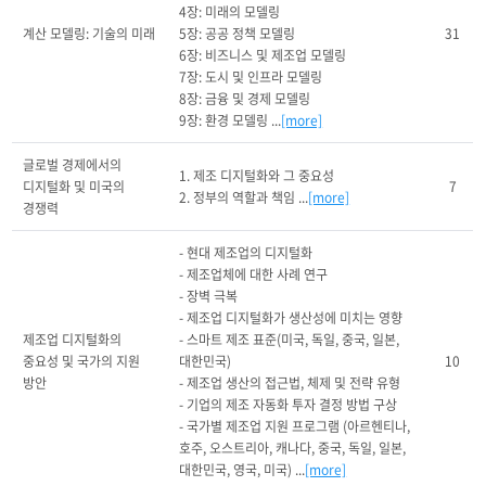
4장: 미래의 모델링

계산 모델링: 기술의 미래
5장: 공공 정책 모델링

31
6장: 비즈니스 및 제조업 모델링

7장: 도시 및 인프라 모델링

8장: 금융 및 경제 모델링

9장: 환경 모델링 ...
[more]
글로벌 경제에서의 
1. 제조 디지털화와 그 중요성

디지털화 및 미국의 
7
2. 정부의 역할과 책임 ...
[more]
경쟁력
- 현대 제조업의 디지털화

- 제조업체에 대한 사례 연구

- 장벽 극복

- 제조업 디지털화가 생산성에 미치는 영향

제조업 디지털화의 
- 스마트 제조 표준(미국, 독일, 중국, 일본, 
중요성 및 국가의 지원 
대한민국)

10
방안
- 제조업 생산의 접근법, 체제 및 전략 유형

- 기업의 제조 자동화 투자 결정 방법 구상

- 국가별 제조업 지원 프로그램 (아르헨티나, 
호주, 오스트리아, 캐나다, 중국, 독일, 일본, 
대한민국, 영국, 미국) ...
[more]