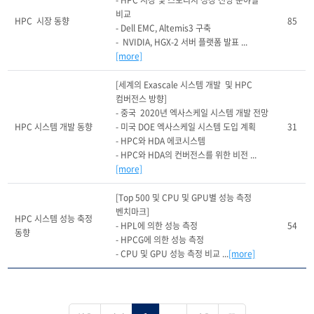
- HPC 시장 및 스토리지 성장 전망 분야별 
비교

HPC  시장 동향
85
- Dell EMC, Altemis3 구축

-  NVIDIA, HGX-2 서버 플랫폼 발표 ...
[more]
[세계의 Exascale 시스템 개발  및 HPC 
컴버전스 방향]

- 중국  2020년 엑사스케일 시스템 개발 전망

HPC 시스템 개발 동향
- 미국 DOE 엑사스케일 시스템 도입 계획

31
- HPC와 HDA 에코시스템

- HPC와 HDA의 컨버전스를 위한 비전 ...
[more]
[Top 500 및 CPU 및 GPU별 성능 측정 
벤치마크]

HPC 시스템 성능 축정 
- HPL에 의한 성능 측정

54
동향
- HPCG에 의한 성능 측정

- CPU 및 GPU 성능 측정 비교 ...
[more]