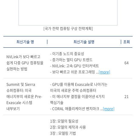
[국가 전략 컴퓨팅 구상 전략계획]
최신기술 명
최신기술 설명
조회
- 이기종 노드의 중요성

NVLink가 보다 빠르고 
- 증가하는 멀티 GPU 트렌드

쉽게 다중 GPU 컴퓨팅을 
64
- NVLink: 고속 GPU 인터커넥트

실현하는 방법
- 보다 빠르고 쉬운 프로그래밍 ...
[more]
Summit 및 Sierra 
- GPU를 이용해 Exascale로 나아가는 
슈퍼컴퓨터: 미국 
미국의 새로운 주력 슈퍼컴퓨터

에너지부의 새로운 Pre-
- 미 에너지부 결정을 이끌어낸 4가지 
21
Exascale 시스템 
핵심기술

내부보기
- CORAL 애플리케이션 벤치마크 ...
[more]
1장: 모델의 필요성

2장: 모델의 제작과 사용

3장 : 모델링 기법
