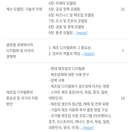
4장: 미래의 모델링

계산 모델링: 기술의 미래
5장: 공공 정책 모델링

31
6장: 비즈니스 및 제조업 모델링

7장: 도시 및 인프라 모델링

8장: 금융 및 경제 모델링

9장: 환경 모델링 ...
[more]
글로벌 경제에서의 
1. 제조 디지털화와 그 중요성

디지털화 및 미국의 
7
2. 정부의 역할과 책임 ...
[more]
경쟁력
- 현대 제조업의 디지털화

- 제조업체에 대한 사례 연구

- 장벽 극복

- 제조업 디지털화가 생산성에 미치는 영향

제조업 디지털화의 
- 스마트 제조 표준(미국, 독일, 중국, 일본, 
중요성 및 국가의 지원 
대한민국)

10
방안
- 제조업 생산의 접근법, 체제 및 전략 유형

- 기업의 제조 자동화 투자 결정 방법 구상

- 국가별 제조업 지원 프로그램 (아르헨티나, 
호주, 오스트리아, 캐나다, 중국, 독일, 일본, 
대한민국, 영국, 미국) ...
[more]