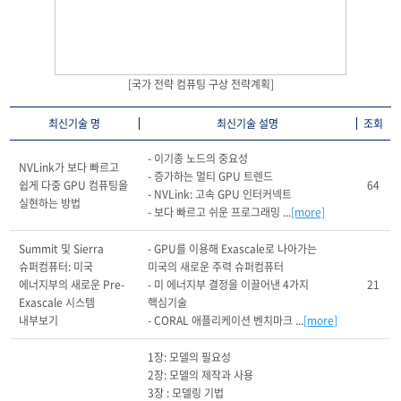
[국가 전략 컴퓨팅 구상 전략계획]
최신기술 명
최신기술 설명
조회
- 이기종 노드의 중요성

NVLink가 보다 빠르고 
- 증가하는 멀티 GPU 트렌드

쉽게 다중 GPU 컴퓨팅을 
64
- NVLink: 고속 GPU 인터커넥트

실현하는 방법
- 보다 빠르고 쉬운 프로그래밍 ...
[more]
Summit 및 Sierra 
- GPU를 이용해 Exascale로 나아가는 
슈퍼컴퓨터: 미국 
미국의 새로운 주력 슈퍼컴퓨터

에너지부의 새로운 Pre-
- 미 에너지부 결정을 이끌어낸 4가지 
21
Exascale 시스템 
핵심기술

내부보기
- CORAL 애플리케이션 벤치마크 ...
[more]
1장: 모델의 필요성

2장: 모델의 제작과 사용

3장 : 모델링 기법
