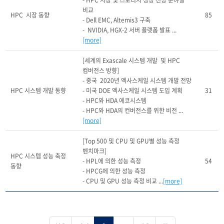
- HPC 시장 및 스토리지 성장 전망 분야별 
비교

HPC  시장 동향
85
- Dell EMC, Altemis3 구축

-  NVIDIA, HGX-2 서버 플랫폼 발표 ...
[more]
[세계의 Exascale 시스템 개발  및 HPC 
컴버전스 방향]

- 중국  2020년 엑사스케일 시스템 개발 전망

HPC 시스템 개발 동향
- 미국 DOE 엑사스케일 시스템 도입 계획

31
- HPC와 HDA 에코시스템

- HPC와 HDA의 컨버전스를 위한 비전 ...
[more]
[Top 500 및 CPU 및 GPU별 성능 측정 
벤치마크]

HPC 시스템 성능 축정 
- HPL에 의한 성능 측정

54
동향
- HPCG에 의한 성능 측정

- CPU 및 GPU 성능 측정 비교 ...
[more]