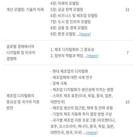
4장: 미래의 모델링

계산 모델링: 기술의 미래
5장: 공공 정책 모델링

31
6장: 비즈니스 및 제조업 모델링

7장: 도시 및 인프라 모델링

8장: 금융 및 경제 모델링

9장: 환경 모델링 ...
[more]
글로벌 경제에서의 
1. 제조 디지털화와 그 중요성

디지털화 및 미국의 
7
2. 정부의 역할과 책임 ...
[more]
경쟁력
- 현대 제조업의 디지털화

- 제조업체에 대한 사례 연구

- 장벽 극복

- 제조업 디지털화가 생산성에 미치는 영향

제조업 디지털화의 
- 스마트 제조 표준(미국, 독일, 중국, 일본, 
중요성 및 국가의 지원 
대한민국)

10
방안
- 제조업 생산의 접근법, 체제 및 전략 유형

- 기업의 제조 자동화 투자 결정 방법 구상

- 국가별 제조업 지원 프로그램 (아르헨티나, 
호주, 오스트리아, 캐나다, 중국, 독일, 일본, 
대한민국, 영국, 미국) ...
[more]