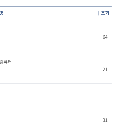
명
조회
64
퍼컴퓨터

21
31