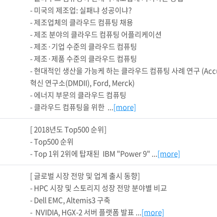
- 미국의 제조업: 실패냐 성공이냐?

- 제조업체의 클라우드 컴퓨팅 채용

- 제조 분야의 클라우드 컴퓨팅 어플리케이션

- 제조·기업 수준의 클라우드 컴퓨팅

- 제조·제품 수준의 클라우드 컴퓨팅

- 현대적인 생산을 가능케 하는 클라우드 컴퓨팅 사례 연구 (Accuride
혁신 연구소(DMDII), Ford, Merck)

- 에너지 부문의 클라우드 컴퓨팅

- 클라우드 컴퓨팅을 위한  ...
[more]
[ 2018년도 Top500 순위]

- Top500 순위 

- Top 1위 2위에 탑재된  IBM "Power 9" ...
[more]
[ 글로벌 시장 전망 및 업계 출시 동향]

- HPC 시장 및 스토리지 성장 전망 분야별 비교

- Dell EMC, Altemis3 구축

-  NVIDIA, HGX-2 서버 플랫폼 발표 ...
[more]