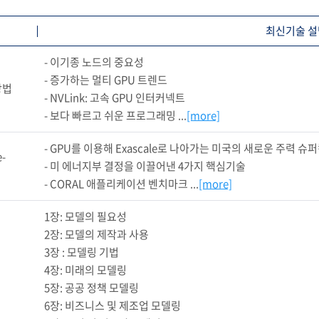
최신기술 설
- 이기종 노드의 중요성

- 증가하는 멀티 GPU 트렌드

방법
- NVLink: 고속 GPU 인터커넥트

- 보다 빠르고 쉬운 프로그래밍 ...
[more]
- GPU를 이용해 Exascale로 나아가는 미국의 새로운 주력 슈
-
- 미 에너지부 결정을 이끌어낸 4가지 핵심기술

- CORAL 애플리케이션 벤치마크 ...
[more]
1장: 모델의 필요성

2장: 모델의 제작과 사용

3장 : 모델링 기법

4장: 미래의 모델링

5장: 공공 정책 모델링

6장: 비즈니스 및 제조업 모델링
