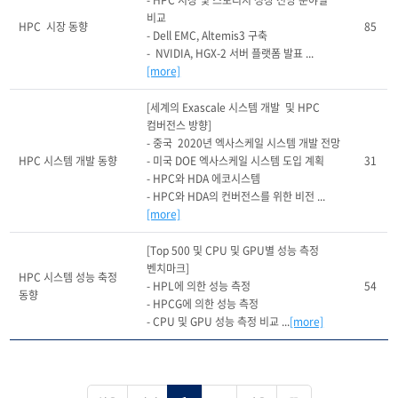
- HPC 시장 및 스토리지 성장 전망 분야별 
비교

HPC  시장 동향
85
- Dell EMC, Altemis3 구축

-  NVIDIA, HGX-2 서버 플랫폼 발표 ...
[more]
[세계의 Exascale 시스템 개발  및 HPC 
컴버전스 방향]

- 중국  2020년 엑사스케일 시스템 개발 전망

HPC 시스템 개발 동향
- 미국 DOE 엑사스케일 시스템 도입 계획

31
- HPC와 HDA 에코시스템

- HPC와 HDA의 컨버전스를 위한 비전 ...
[more]
[Top 500 및 CPU 및 GPU별 성능 측정 
벤치마크]

HPC 시스템 성능 축정 
- HPL에 의한 성능 측정

54
동향
- HPCG에 의한 성능 측정

- CPU 및 GPU 성능 측정 비교 ...
[more]