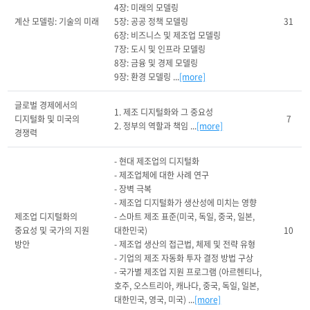
4장: 미래의 모델링

계산 모델링: 기술의 미래
5장: 공공 정책 모델링

31
6장: 비즈니스 및 제조업 모델링

7장: 도시 및 인프라 모델링

8장: 금융 및 경제 모델링

9장: 환경 모델링 ...
[more]
글로벌 경제에서의 
1. 제조 디지털화와 그 중요성

디지털화 및 미국의 
7
2. 정부의 역할과 책임 ...
[more]
경쟁력
- 현대 제조업의 디지털화

- 제조업체에 대한 사례 연구

- 장벽 극복

- 제조업 디지털화가 생산성에 미치는 영향

제조업 디지털화의 
- 스마트 제조 표준(미국, 독일, 중국, 일본, 
중요성 및 국가의 지원 
대한민국)

10
방안
- 제조업 생산의 접근법, 체제 및 전략 유형

- 기업의 제조 자동화 투자 결정 방법 구상

- 국가별 제조업 지원 프로그램 (아르헨티나, 
호주, 오스트리아, 캐나다, 중국, 독일, 일본, 
대한민국, 영국, 미국) ...
[more]