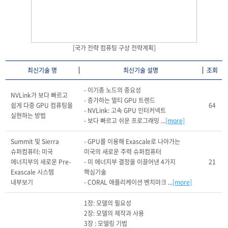
[국가 전략 컴퓨팅 구상 전략계획]
최신기술 명
최신기술 설명
조회
- 이기종 노드의 중요성

NVLink가 보다 빠르고 
- 증가하는 멀티 GPU 트렌드

쉽게 다중 GPU 컴퓨팅을 
64
- NVLink: 고속 GPU 인터커넥트

실현하는 방법
- 보다 빠르고 쉬운 프로그래밍 ...
[more]
Summit 및 Sierra 
- GPU를 이용해 Exascale로 나아가는 
슈퍼컴퓨터: 미국 
미국의 새로운 주력 슈퍼컴퓨터

에너지부의 새로운 Pre-
- 미 에너지부 결정을 이끌어낸 4가지 
21
Exascale 시스템 
핵심기술

내부보기
- CORAL 애플리케이션 벤치마크 ...
[more]
1장: 모델의 필요성

2장: 모델의 제작과 사용

3장 : 모델링 기법
