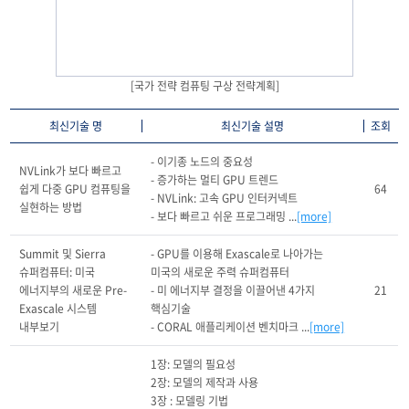
[국가 전략 컴퓨팅 구상 전략계획]
최신기술 명
최신기술 설명
조회
- 이기종 노드의 중요성

NVLink가 보다 빠르고 
- 증가하는 멀티 GPU 트렌드

쉽게 다중 GPU 컴퓨팅을 
64
- NVLink: 고속 GPU 인터커넥트

실현하는 방법
- 보다 빠르고 쉬운 프로그래밍 ...
[more]
Summit 및 Sierra 
- GPU를 이용해 Exascale로 나아가는 
슈퍼컴퓨터: 미국 
미국의 새로운 주력 슈퍼컴퓨터

에너지부의 새로운 Pre-
- 미 에너지부 결정을 이끌어낸 4가지 
21
Exascale 시스템 
핵심기술

내부보기
- CORAL 애플리케이션 벤치마크 ...
[more]
1장: 모델의 필요성

2장: 모델의 제작과 사용

3장 : 모델링 기법
