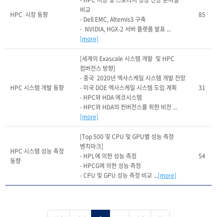
- HPC 시장 및 스토리지 성장 전망 분야별 
비교

HPC  시장 동향
85
- Dell EMC, Altemis3 구축

-  NVIDIA, HGX-2 서버 플랫폼 발표 ...
[more]
[세계의 Exascale 시스템 개발  및 HPC 
컴버전스 방향]

- 중국  2020년 엑사스케일 시스템 개발 전망

HPC 시스템 개발 동향
- 미국 DOE 엑사스케일 시스템 도입 계획

31
- HPC와 HDA 에코시스템

- HPC와 HDA의 컨버전스를 위한 비전 ...
[more]
[Top 500 및 CPU 및 GPU별 성능 측정 
벤치마크]

HPC 시스템 성능 축정 
- HPL에 의한 성능 측정

54
동향
- HPCG에 의한 성능 측정

- CPU 및 GPU 성능 측정 비교 ...
[more]