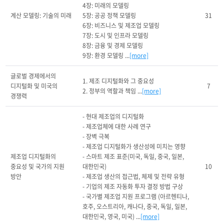
4장: 미래의 모델링

계산 모델링: 기술의 미래
5장: 공공 정책 모델링

31
6장: 비즈니스 및 제조업 모델링

7장: 도시 및 인프라 모델링

8장: 금융 및 경제 모델링

9장: 환경 모델링 ...
[more]
글로벌 경제에서의 
1. 제조 디지털화와 그 중요성

디지털화 및 미국의 
7
2. 정부의 역할과 책임 ...
[more]
경쟁력
- 현대 제조업의 디지털화

- 제조업체에 대한 사례 연구

- 장벽 극복

- 제조업 디지털화가 생산성에 미치는 영향

제조업 디지털화의 
- 스마트 제조 표준(미국, 독일, 중국, 일본, 
중요성 및 국가의 지원 
대한민국)

10
방안
- 제조업 생산의 접근법, 체제 및 전략 유형

- 기업의 제조 자동화 투자 결정 방법 구상

- 국가별 제조업 지원 프로그램 (아르헨티나, 
호주, 오스트리아, 캐나다, 중국, 독일, 일본, 
대한민국, 영국, 미국) ...
[more]