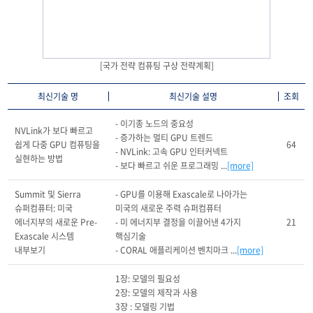
[국가 전략 컴퓨팅 구상 전략계획]
최신기술 명
최신기술 설명
조회
- 이기종 노드의 중요성

NVLink가 보다 빠르고 
- 증가하는 멀티 GPU 트렌드

쉽게 다중 GPU 컴퓨팅을 
64
- NVLink: 고속 GPU 인터커넥트

실현하는 방법
- 보다 빠르고 쉬운 프로그래밍 ...
[more]
Summit 및 Sierra 
- GPU를 이용해 Exascale로 나아가는 
슈퍼컴퓨터: 미국 
미국의 새로운 주력 슈퍼컴퓨터

에너지부의 새로운 Pre-
- 미 에너지부 결정을 이끌어낸 4가지 
21
Exascale 시스템 
핵심기술

내부보기
- CORAL 애플리케이션 벤치마크 ...
[more]
1장: 모델의 필요성

2장: 모델의 제작과 사용

3장 : 모델링 기법
