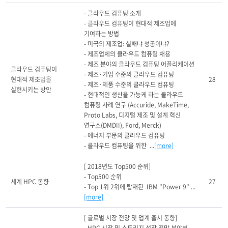
- 클라우드 컴퓨팅 소개

- 클라우드 컴퓨팅이 현대적 제조업에 
기여하는 방법

- 미국의 제조업: 실패냐 성공이냐?

- 제조업체의 클라우드 컴퓨팅 채용

- 제조 분야의 클라우드 컴퓨팅 어플리케이션

클라우드 컴퓨팅이 
- 제조·기업 수준의 클라우드 컴퓨팅

현대적 제조업을 
28
- 제조·제품 수준의 클라우드 컴퓨팅

실현시키는 방안
- 현대적인 생산을 가능케 하는 클라우드 
컴퓨팅 사례 연구 (Accuride, MakeTime, 
Proto Labs, 디지털 제조 및 설계 혁신 
연구소(DMDII), Ford, Merck)

- 에너지 부문의 클라우드 컴퓨팅

- 클라우드 컴퓨팅을 위한  ...
[more]
[ 2018년도 Top500 순위]

- Top500 순위 

세계 HPC 동향
27
- Top 1위 2위에 탑재된  IBM "Power 9" ...
[more]
[ 글로벌 시장 전망 및 업계 출시 동향]
