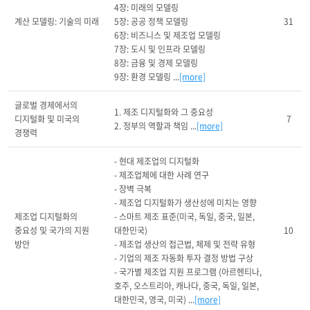
4장: 미래의 모델링

계산 모델링: 기술의 미래
5장: 공공 정책 모델링

31
6장: 비즈니스 및 제조업 모델링

7장: 도시 및 인프라 모델링

8장: 금융 및 경제 모델링

9장: 환경 모델링 ...
[more]
글로벌 경제에서의 
1. 제조 디지털화와 그 중요성

디지털화 및 미국의 
7
2. 정부의 역할과 책임 ...
[more]
경쟁력
- 현대 제조업의 디지털화

- 제조업체에 대한 사례 연구

- 장벽 극복

- 제조업 디지털화가 생산성에 미치는 영향

제조업 디지털화의 
- 스마트 제조 표준(미국, 독일, 중국, 일본, 
중요성 및 국가의 지원 
대한민국)

10
방안
- 제조업 생산의 접근법, 체제 및 전략 유형

- 기업의 제조 자동화 투자 결정 방법 구상

- 국가별 제조업 지원 프로그램 (아르헨티나, 
호주, 오스트리아, 캐나다, 중국, 독일, 일본, 
대한민국, 영국, 미국) ...
[more]