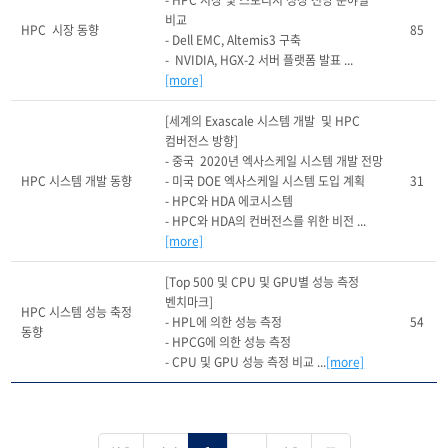
- HPC 시장 및 스토리지 성장 전망 분야별 
비교

HPC  시장 동향
85
- Dell EMC, Altemis3 구축

-  NVIDIA, HGX-2 서버 플랫폼 발표 ...
[more]
[세계의 Exascale 시스템 개발  및 HPC 
컴버전스 방향]

- 중국  2020년 엑사스케일 시스템 개발 전망

HPC 시스템 개발 동향
- 미국 DOE 엑사스케일 시스템 도입 계획

31
- HPC와 HDA 에코시스템

- HPC와 HDA의 컨버전스를 위한 비전 ...
[more]
[Top 500 및 CPU 및 GPU별 성능 측정 
벤치마크]

HPC 시스템 성능 축정 
- HPL에 의한 성능 측정

54
동향
- HPCG에 의한 성능 측정

- CPU 및 GPU 성능 측정 비교 ...
[more]