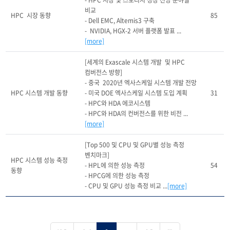
- HPC 시장 및 스토리지 성장 전망 분야별 
비교

HPC  시장 동향
85
- Dell EMC, Altemis3 구축

-  NVIDIA, HGX-2 서버 플랫폼 발표 ...
[more]
[세계의 Exascale 시스템 개발  및 HPC 
컴버전스 방향]

- 중국  2020년 엑사스케일 시스템 개발 전망

HPC 시스템 개발 동향
- 미국 DOE 엑사스케일 시스템 도입 계획

31
- HPC와 HDA 에코시스템

- HPC와 HDA의 컨버전스를 위한 비전 ...
[more]
[Top 500 및 CPU 및 GPU별 성능 측정 
벤치마크]

HPC 시스템 성능 축정 
- HPL에 의한 성능 측정

54
동향
- HPCG에 의한 성능 측정

- CPU 및 GPU 성능 측정 비교 ...
[more]