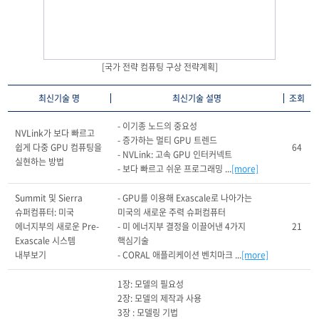
[국가 전략 컴퓨팅 구상 전략계획]
최신기술 명
최신기술 설명
조회
- 이기종 노드의 중요성

NVLink가 보다 빠르고 
- 증가하는 멀티 GPU 트렌드

쉽게 다중 GPU 컴퓨팅을 
64
- NVLink: 고속 GPU 인터커넥트

실현하는 방법
- 보다 빠르고 쉬운 프로그래밍 ...
[more]
Summit 및 Sierra 
- GPU를 이용해 Exascale로 나아가는 
슈퍼컴퓨터: 미국 
미국의 새로운 주력 슈퍼컴퓨터

에너지부의 새로운 Pre-
- 미 에너지부 결정을 이끌어낸 4가지 
21
Exascale 시스템 
핵심기술

내부보기
- CORAL 애플리케이션 벤치마크 ...
[more]
1장: 모델의 필요성

2장: 모델의 제작과 사용

3장 : 모델링 기법
