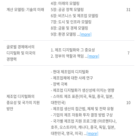
4장: 미래의 모델링

계산 모델링: 기술의 미래
5장: 공공 정책 모델링

31
6장: 비즈니스 및 제조업 모델링

7장: 도시 및 인프라 모델링

8장: 금융 및 경제 모델링

9장: 환경 모델링 ...
[more]
글로벌 경제에서의 
1. 제조 디지털화와 그 중요성

디지털화 및 미국의 
7
2. 정부의 역할과 책임 ...
[more]
경쟁력
- 현대 제조업의 디지털화

- 제조업체에 대한 사례 연구

- 장벽 극복

- 제조업 디지털화가 생산성에 미치는 영향

제조업 디지털화의 
- 스마트 제조 표준(미국, 독일, 중국, 일본, 
중요성 및 국가의 지원 
대한민국)

10
방안
- 제조업 생산의 접근법, 체제 및 전략 유형

- 기업의 제조 자동화 투자 결정 방법 구상

- 국가별 제조업 지원 프로그램 (아르헨티나, 
호주, 오스트리아, 캐나다, 중국, 독일, 일본, 
대한민국, 영국, 미국) ...
[more]