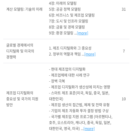
4장: 미래의 모델링

계산 모델링: 기술의 미래
5장: 공공 정책 모델링

31
6장: 비즈니스 및 제조업 모델링

7장: 도시 및 인프라 모델링

8장: 금융 및 경제 모델링

9장: 환경 모델링 ...
[more]
글로벌 경제에서의 
1. 제조 디지털화와 그 중요성

디지털화 및 미국의 
7
2. 정부의 역할과 책임 ...
[more]
경쟁력
- 현대 제조업의 디지털화

- 제조업체에 대한 사례 연구

- 장벽 극복

- 제조업 디지털화가 생산성에 미치는 영향

제조업 디지털화의 
- 스마트 제조 표준(미국, 독일, 중국, 일본, 
중요성 및 국가의 지원 
대한민국)

10
방안
- 제조업 생산의 접근법, 체제 및 전략 유형

- 기업의 제조 자동화 투자 결정 방법 구상

- 국가별 제조업 지원 프로그램 (아르헨티나, 
호주, 오스트리아, 캐나다, 중국, 독일, 일본, 
대한민국, 영국, 미국) ...
[more]