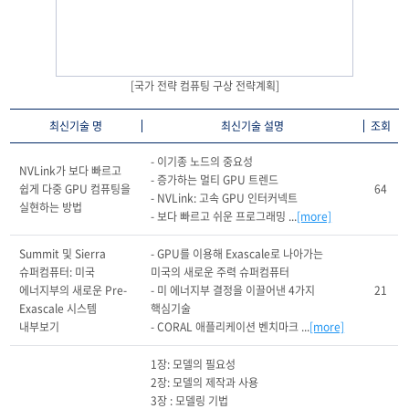
[국가 전략 컴퓨팅 구상 전략계획]
최신기술 명
최신기술 설명
조회
- 이기종 노드의 중요성

NVLink가 보다 빠르고 
- 증가하는 멀티 GPU 트렌드

쉽게 다중 GPU 컴퓨팅을 
64
- NVLink: 고속 GPU 인터커넥트

실현하는 방법
- 보다 빠르고 쉬운 프로그래밍 ...
[more]
Summit 및 Sierra 
- GPU를 이용해 Exascale로 나아가는 
슈퍼컴퓨터: 미국 
미국의 새로운 주력 슈퍼컴퓨터

에너지부의 새로운 Pre-
- 미 에너지부 결정을 이끌어낸 4가지 
21
Exascale 시스템 
핵심기술

내부보기
- CORAL 애플리케이션 벤치마크 ...
[more]
1장: 모델의 필요성

2장: 모델의 제작과 사용

3장 : 모델링 기법
