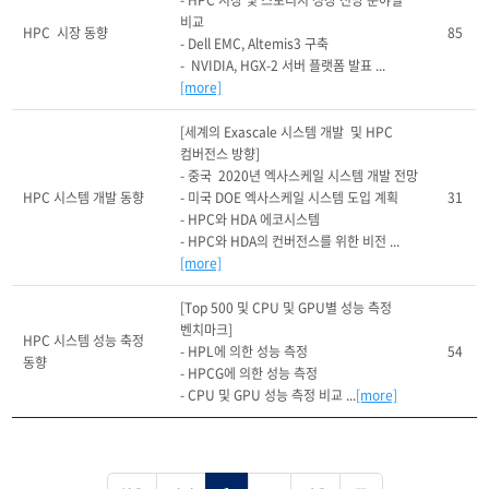
- HPC 시장 및 스토리지 성장 전망 분야별 
비교

HPC  시장 동향
85
- Dell EMC, Altemis3 구축

-  NVIDIA, HGX-2 서버 플랫폼 발표 ...
[more]
[세계의 Exascale 시스템 개발  및 HPC 
컴버전스 방향]

- 중국  2020년 엑사스케일 시스템 개발 전망

HPC 시스템 개발 동향
- 미국 DOE 엑사스케일 시스템 도입 계획

31
- HPC와 HDA 에코시스템

- HPC와 HDA의 컨버전스를 위한 비전 ...
[more]
[Top 500 및 CPU 및 GPU별 성능 측정 
벤치마크]

HPC 시스템 성능 축정 
- HPL에 의한 성능 측정

54
동향
- HPCG에 의한 성능 측정

- CPU 및 GPU 성능 측정 비교 ...
[more]