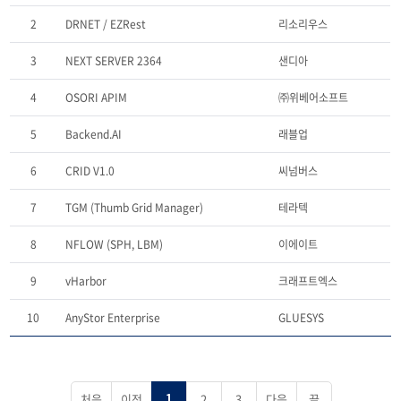
2
DRNET / EZRest
리소리우스
3
NEXT SERVER 2364
샌디아
4
OSORI APIM
㈜위베어소프트
5
Backend.AI
래블업
6
CRID V1.0
씨넘버스
7
TGM (Thumb Grid Manager)
테라텍
8
NFLOW (SPH, LBM)
이에이트
9
vHarbor
크래프트엑스
10
AnyStor Enterprise
GLUESYS
처음
이전
2
3
다음
끝
1