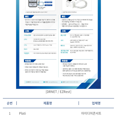
[DRNET / EZRest]
순번
제품명
업체명
1
Ploti
아이디어콘서트