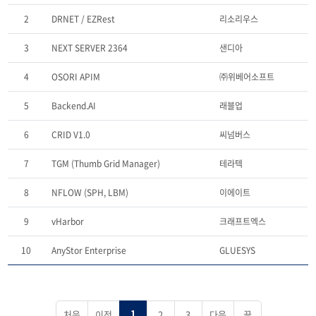
2
DRNET / EZRest
리소리우스
3
NEXT SERVER 2364
샌디아
4
OSORI APIM
㈜위베어소프트
5
Backend.AI
래블업
6
CRID V1.0
씨넘버스
7
TGM (Thumb Grid Manager)
테라텍
8
NFLOW (SPH, LBM)
이에이트
9
vHarbor
크래프트엑스
10
AnyStor Enterprise
GLUESYS
처음
이전
2
3
다음
끝
1