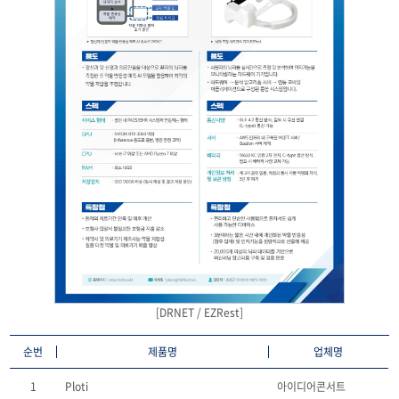
[DRNET / EZRest]
순번
제품명
업체명
1
Ploti
아이디어콘서트