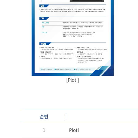
[Ploti]
순번
1
Ploti