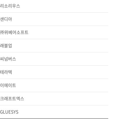
리소리우스
샌디아
㈜위베어소프트
래블업
씨넘버스
테라텍
이에이트
크래프트엑스
GLUESYS