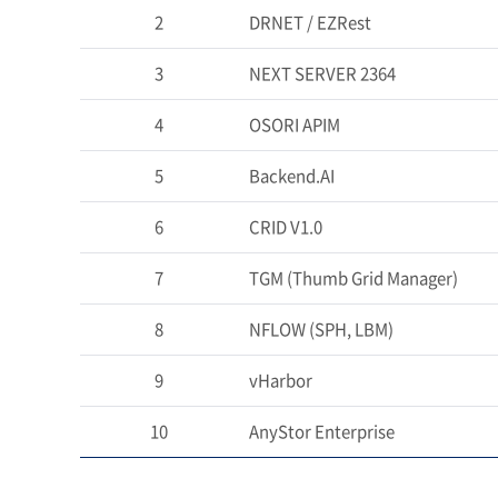
2
DRNET / EZRest
3
NEXT SERVER 2364
4
OSORI APIM
5
Backend.AI
6
CRID V1.0
7
TGM (Thumb Grid Manager)
8
NFLOW (SPH, LBM)
9
vHarbor
10
AnyStor Enterprise