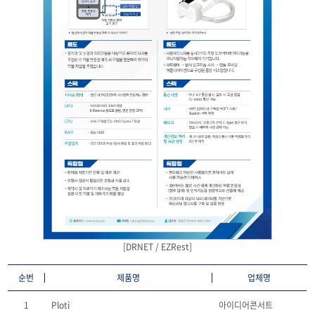
[DRNET / EZRest]
순번
제품명
업체명
1
Ploti
아이디어콘서트