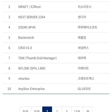
2
DRNET / EZRest
리소리우스
3
NEXT SERVER 2364
샌디아
4
OSORI APIM
㈜위베어소프트
5
Backend.AI
래블업
6
CRID V1.0
씨넘버스
7
TGM (Thumb Grid Manager)
테라텍
8
NFLOW (SPH, LBM)
이에이트
9
vHarbor
크래프트엑스
10
AnyStor Enterprise
GLUESYS
처음
이전
2
3
다음
끝
1