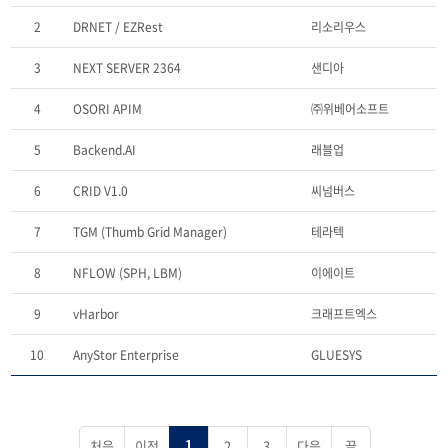
2
DRNET / EZRest
리소리우스
3
NEXT SERVER 2364
샌디아
4
OSORI APIM
㈜위베어소프트
5
Backend.AI
래블업
6
CRID V1.0
씨넘버스
7
TGM (Thumb Grid Manager)
테라텍
8
NFLOW (SPH, LBM)
이에이트
9
vHarbor
크래프트엑스
10
AnyStor Enterprise
GLUESYS
처음
이전
2
3
다음
끝
1