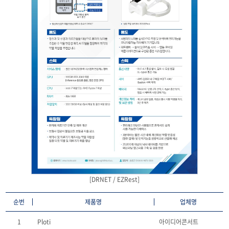
[DRNET / EZRest]
순번
제품명
업체명
1
Ploti
아이디어콘서트