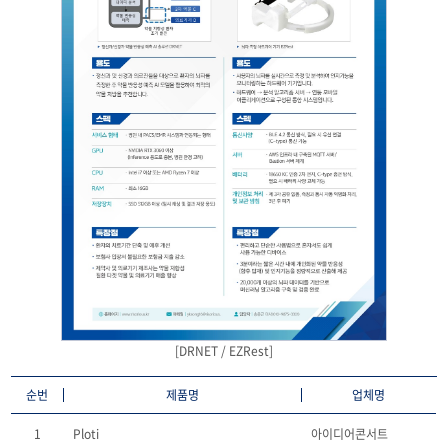
[DRNET / EZRest]
순번
제품명
업체명
1
Ploti
아이디어콘서트