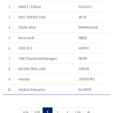
2
DRNET / EZRest
리소리우스
3
NEXT SERVER 2364
샌디아
4
OSORI APIM
㈜위베어소프트
5
Backend.AI
래블업
6
CRID V1.0
씨넘버스
7
TGM (Thumb Grid Manager)
테라텍
8
NFLOW (SPH, LBM)
이에이트
9
vHarbor
크래프트엑스
10
AnyStor Enterprise
GLUESYS
처음
이전
2
3
다음
끝
1