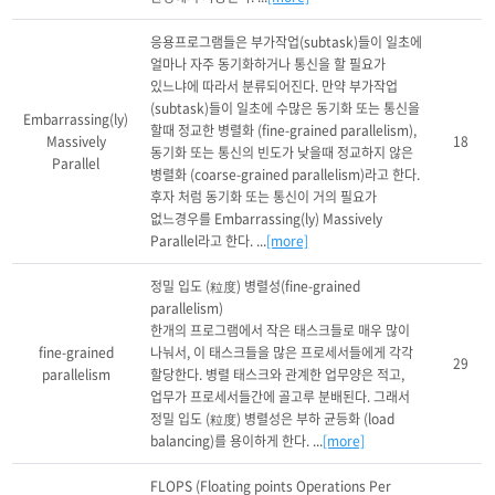
응용프로그램들은 부가작업(subtask)들이 일초에 
얼마나 자주 동기화하거나 통신을 할 필요가 
있느냐에 따라서 분류되어진다. 만약 부가작업
(subtask)들이 일초에 수많은 동기화 또는 통신을 
Embarrassing(ly)
할때 정교한 병렬화 (fine-grained parallelism), 
Massively
18
동기화 또는 통신의 빈도가 낮을때 정교하지 않은 
Parallel
병렬화 (coarse-grained parallelism)라고 한다. 
후자 처럼 동기화 또는 통신이 거의 필요가 
없느경우를 Embarrassing(ly) Massively 
Parallel라고 한다. ...
[more]
정밀 입도 (粒度) 병렬성(fine-grained 
parallelism)

한개의 프로그램에서 작은 태스크들로 매우 많이 
fine-grained
나눠서, 이 태스크들을 많은 프로세서들에게 각각 
29
parallelism
할당한다. 병렬 태스크와 관계한 업무양은 적고, 
업무가 프로세서들간에 골고루 분배된다. 그래서 
정밀 입도 (粒度) 병렬성은 부하 균등화 (load 
balancing)를 용이하게 한다. ...
[more]
FLOPS (Floating points Operations Per 