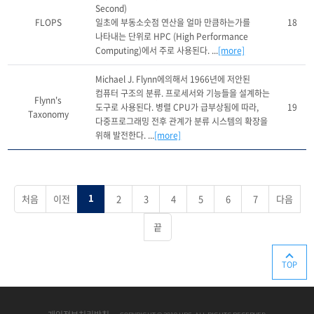
Second)

FLOPS
일초에 부동소숫점 연산을 얼마 만큼하는가를 
18
나타내는 단위로 HPC (High Performance 
Computing)에서 주로 사용된다. ...
[more]
Michael J. Flynn에의해서 1966년에 저안된 
컴퓨터 구조의 분류. 프로세서와 기능들을 설계하는 
Flynn's
도구로 사용된다. 병렬 CPU가 급부상됨에 따라, 
19
Taxonomy
다중프로그래밍 전후 관계가 분류 시스템의 확장을 
위해 발전한다. ...
[more]
처음
이전
2
3
4
5
6
7
다음
1
끝
TOP