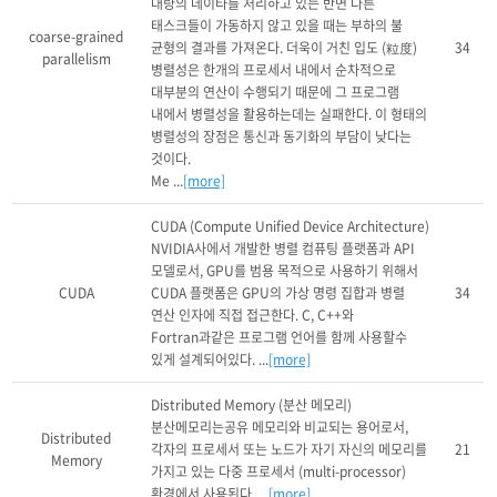
대량의 데이타를 처리하고 있는 반면 다른 
태스크들이 가동하지 않고 있을 때는 부하의 불 
coarse-grained
균형의 결과를 가져온다. 더욱이 거친 입도 (粒度) 
34
parallelism
병렬성은 한개의 프로세서 내에서 순차적으로 
대부분의 연산이 수행되기 때문에 그 프로그램 
내에서 병렬성을 활용하는데는 실패한다. 이 형태의 
병렬성의 장점은 통신과 동기화의 부담이 낮다는 
것이다.

Me ...
[more]
CUDA (Compute Unified Device Architecture)

NVIDIA사에서 개발한 병렬 컴퓨팅 플랫폼과 API 
모델로서, GPU를 범용 목적으로 사용하기 위해서 
CUDA
CUDA 플랫폼은 GPU의 가상 명령 집합과 병렬 
34
연산 인자에 직접 접근한다. C, C++와 
Fortran과같은 프로그램 언어를 함께 사용할수 
있게 설계되어있다. ...
[more]
Distributed Memory (분산 메모리)

분산메모리는공유 메모리와 비교되는 용어로서, 
Distributed
각자의 프로세서 또는 노드가 자기 자신의 메모리를 
21
Memory
가지고 있는 다중 프로세서 (multi-processor)
환경에서 사용된다. ...
[more]