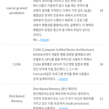
대량의 데이타를 처리하고 있는 반면 다른 
태스크들이 가동하지 않고 있을 때는 부하의 불 
coarse-grained
균형의 결과를 가져온다. 더욱이 거친 입도 (粒度) 
34
parallelism
병렬성은 한개의 프로세서 내에서 순차적으로 
대부분의 연산이 수행되기 때문에 그 프로그램 
내에서 병렬성을 활용하는데는 실패한다. 이 형태의 
병렬성의 장점은 통신과 동기화의 부담이 낮다는 
것이다.

Me ...
[more]
CUDA (Compute Unified Device Architecture)

NVIDIA사에서 개발한 병렬 컴퓨팅 플랫폼과 API 
모델로서, GPU를 범용 목적으로 사용하기 위해서 
CUDA
CUDA 플랫폼은 GPU의 가상 명령 집합과 병렬 
34
연산 인자에 직접 접근한다. C, C++와 
Fortran과같은 프로그램 언어를 함께 사용할수 
있게 설계되어있다. ...
[more]
Distributed Memory (분산 메모리)

분산메모리는공유 메모리와 비교되는 용어로서, 
Distributed
각자의 프로세서 또는 노드가 자기 자신의 메모리를 
21
Memory
가지고 있는 다중 프로세서 (multi-processor)
환경에서 사용된다. ...
[more]