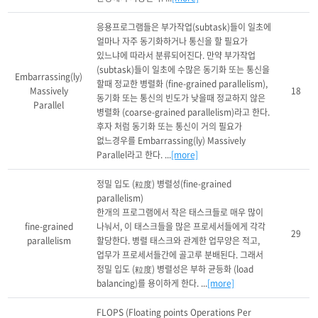
응용프로그램들은 부가작업(subtask)들이 일초에 
얼마나 자주 동기화하거나 통신을 할 필요가 
있느냐에 따라서 분류되어진다. 만약 부가작업
(subtask)들이 일초에 수많은 동기화 또는 통신을 
Embarrassing(ly)
할때 정교한 병렬화 (fine-grained parallelism), 
Massively
18
동기화 또는 통신의 빈도가 낮을때 정교하지 않은 
Parallel
병렬화 (coarse-grained parallelism)라고 한다. 
후자 처럼 동기화 또는 통신이 거의 필요가 
없느경우를 Embarrassing(ly) Massively 
Parallel라고 한다. ...
[more]
정밀 입도 (粒度) 병렬성(fine-grained 
parallelism)

한개의 프로그램에서 작은 태스크들로 매우 많이 
fine-grained
나눠서, 이 태스크들을 많은 프로세서들에게 각각 
29
parallelism
할당한다. 병렬 태스크와 관계한 업무양은 적고, 
업무가 프로세서들간에 골고루 분배된다. 그래서 
정밀 입도 (粒度) 병렬성은 부하 균등화 (load 
balancing)를 용이하게 한다. ...
[more]
FLOPS (Floating points Operations Per 