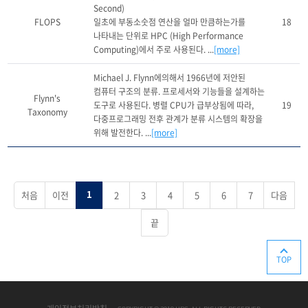
Second)

FLOPS
일초에 부동소숫점 연산을 얼마 만큼하는가를 
18
나타내는 단위로 HPC (High Performance 
Computing)에서 주로 사용된다. ...
[more]
Michael J. Flynn에의해서 1966년에 저안된 
컴퓨터 구조의 분류. 프로세서와 기능들을 설계하는 
Flynn's
도구로 사용된다. 병렬 CPU가 급부상됨에 따라, 
19
Taxonomy
다중프로그래밍 전후 관계가 분류 시스템의 확장을 
위해 발전한다. ...
[more]
처음
이전
2
3
4
5
6
7
다음
1
끝
TOP