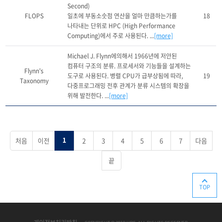
Second)

FLOPS
일초에 부동소숫점 연산을 얼마 만큼하는가를 
18
나타내는 단위로 HPC (High Performance 
Computing)에서 주로 사용된다. ...
[more]
Michael J. Flynn에의해서 1966년에 저안된 
컴퓨터 구조의 분류. 프로세서와 기능들을 설계하는 
Flynn's
도구로 사용된다. 병렬 CPU가 급부상됨에 따라, 
19
Taxonomy
다중프로그래밍 전후 관계가 분류 시스템의 확장을 
위해 발전한다. ...
[more]
처음
이전
2
3
4
5
6
7
다음
1
끝
TOP