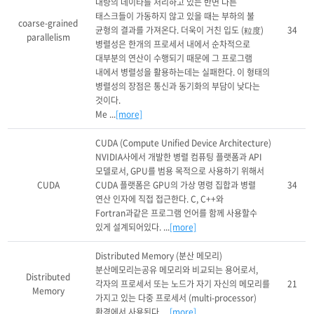
대량의 데이타를 처리하고 있는 반면 다른 
태스크들이 가동하지 않고 있을 때는 부하의 불 
coarse-grained
균형의 결과를 가져온다. 더욱이 거친 입도 (粒度) 
34
parallelism
병렬성은 한개의 프로세서 내에서 순차적으로 
대부분의 연산이 수행되기 때문에 그 프로그램 
내에서 병렬성을 활용하는데는 실패한다. 이 형태의 
병렬성의 장점은 통신과 동기화의 부담이 낮다는 
것이다.

Me ...
[more]
CUDA (Compute Unified Device Architecture)

NVIDIA사에서 개발한 병렬 컴퓨팅 플랫폼과 API 
모델로서, GPU를 범용 목적으로 사용하기 위해서 
CUDA
CUDA 플랫폼은 GPU의 가상 명령 집합과 병렬 
34
연산 인자에 직접 접근한다. C, C++와 
Fortran과같은 프로그램 언어를 함께 사용할수 
있게 설계되어있다. ...
[more]
Distributed Memory (분산 메모리)

분산메모리는공유 메모리와 비교되는 용어로서, 
Distributed
각자의 프로세서 또는 노드가 자기 자신의 메모리를 
21
Memory
가지고 있는 다중 프로세서 (multi-processor)
환경에서 사용된다. ...
[more]